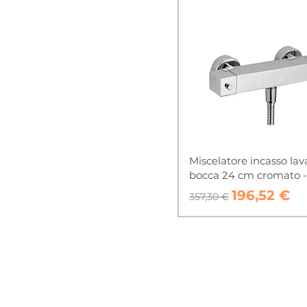
Miscelatore incasso la
bocca 24 cm cromato - 
Prezzo regolare
Prezzo sc
196,52 €
357,30 €