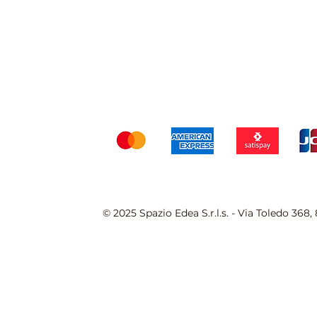
Spedizioni & Resi
Ter
Accettia
© 2025 Spazio Edea S.r.l.s. - Via Toledo 368, 80