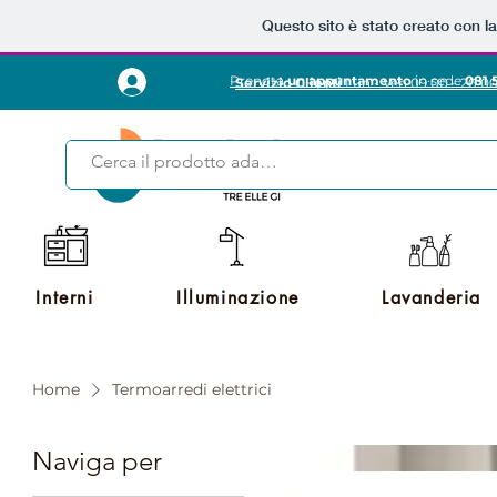
Questo sito è stato creato con l
Prenota
un appuntamento
in sede
081 
Servizio Clienti
Lun - Ven 09:00 - 20:0
Interni
Illuminazione
Lavanderia
Home
Termoarredi elettrici
Naviga per