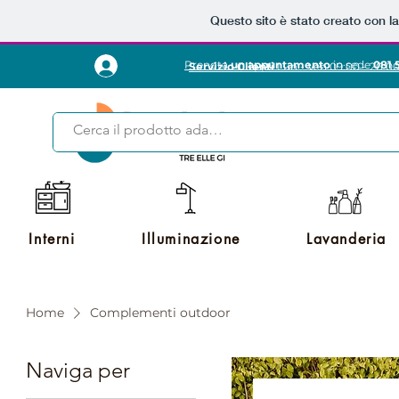
Questo sito è stato creato con l
Prenota
un appuntamento
in sede
081 
Servizio Clienti
Lun - Ven 09:00 - 20:0
Interni
Illuminazione
Lavanderia
Home
Complementi outdoor
Naviga per